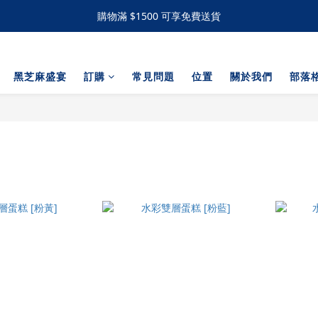
購物滿 $1500 可享免費送貨
購物滿 $1500 可享免費送貨
手工撻 / 曲奇購買滿60件可享有九五折優惠 滿120件可享有九折優惠
黑芝麻盛宴
訂購
常見問題
位置
關於我們
部落
購物滿 $1500 可享免費送貨