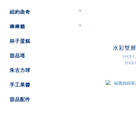
紐約曲奇
棒棒糖
杯子蛋糕
水彩雙層
甜品塔
HK$1,
HK$1
朱古力球
手工果醬
甜品配件