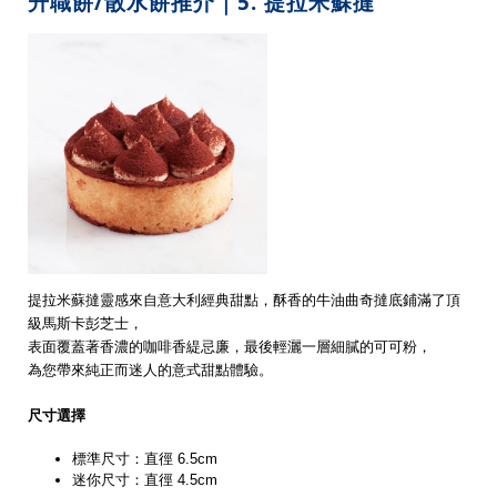
升職餅/散水餅推介｜5.
提拉米蘇撻
提拉米蘇撻靈感來自意大利經典甜點，酥香的牛油曲奇撻底鋪滿了頂
級馬斯卡彭芝士，
表面覆蓋著香濃的咖啡香緹忌廉，最後輕灑一層細膩的可可粉，
為您帶來純正而迷人的意式甜點體驗。
尺寸選擇
標準尺寸：直徑 6.5cm
迷你尺寸：直徑 4.5cm