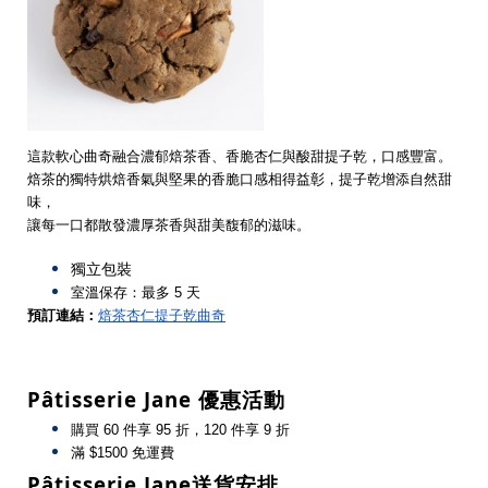
這款軟心曲奇融合濃郁焙茶香、香脆杏仁與酸甜提子乾，口感豐富。
焙茶的獨特烘焙香氣與堅果的香脆口感相得益彰，提子乾增添自然甜
味，
讓每一口都散發濃厚茶香與甜美馥郁的滋味。
獨立包裝
室溫保存：最多 5 天
預訂連結：
焙茶杏仁提子乾曲奇
Pâtisserie Jane 優惠活動
購買 60 件享 95 折，120 件享 9 折
滿 $1500 免運費
Pâtisserie Jane送貨安排