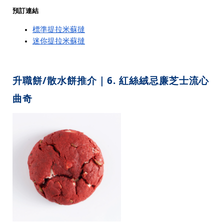
預訂連結
標準提拉米蘇撻
迷你提拉米蘇撻
升職餅/散水餅推介｜6. 紅絲絨忌廉芝士流心
曲奇