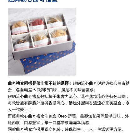
曲奇禮盒同樣是個非常不錯的選擇！
紐約流心曲奇與經典軟心曲奇禮
盒，各自精選 6 款獨特口味，滿足不同味蕾需求。
紐約流心曲奇禮盒包括榛子朱古力流心、花生焦糖流心等特色口味，
每款皆擁有酥脆外層與香濃流心，酥脆外層與香濃流心完美融合，令
人一試愛上！
而經典軟心曲奇禮盒則包含 Oreo 藍莓、燕麥無花果等新潮口味，外
脆內軟，口感豐富，每一口都帶來滿滿幸福感。
兩款曲奇禮盒均採用獨立包裝，確保衛生，一人一件派送更方便。