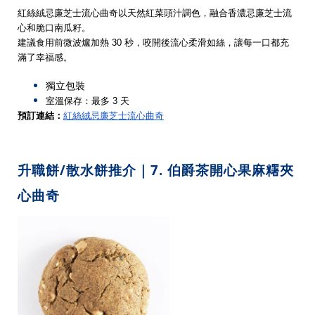
紅絲絨忌廉芝士流心曲奇以天然紅菜頭汁調色，融合香濃忌廉芝士流
心和脆口南瓜籽。
建議食用前微波爐加熱 30 秒，咬開後流心柔滑如絲，讓每一口都充
滿了幸福感。
獨立包裝
室溫保存：最多 3 天
預訂連結：
紅絲絨忌廉芝士流心曲奇
升職餅/散水餅推介｜7. 伯爵茶開心果麻糬夾
心曲奇