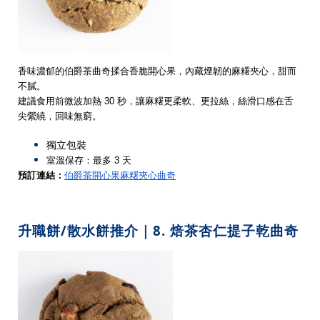
香味濃郁的伯爵茶曲奇揉合香脆開心果，內藏煙韌的麻糬夾心，甜而
不膩。
建議食用前微波加熱 30 秒，讓麻糬更柔軟、更拉絲，絲滑口感在舌
尖縈繞，回味無窮。
獨立包裝
室溫保存：最多 3 天
預訂連結：
伯爵茶開心果麻糬夾心曲奇
升職餅/散水餅推介｜8. 焙茶杏仁提子乾曲奇