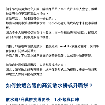
初來乍到時努力建立人脈，離職卻草草了事？或許有些人會想，離職
時是否有必要送同事散水禮物？
古語有云：「留低既都係一份心意」。
離職時向同事派發離職散水餅，這小小心意可能成為您未來的事業跳
板。
因為不少人離職後仍留在行內發展，而一件精緻美味的甜點，能讓您
留下好印象，開啟更多合作機會。
同樣，即使在職場順風順水，若想繼續 Level Up 或團結團隊，與同事
保持良好關係至關重要。
升職之際，不妨送上誠意滿滿的奢華升職餅，以感謝並激勵團隊。
無論處於哪個職場階段，人脈都是成功之道！
因此，派發散水餅與升職餅，絕不僅是形式上的禮節，更是一種維繫
和建立人際關係的有效方法！
如何挑選合適的高質散水餅或升職餅？
散水餅/升職餅挑選要訣｜1.外觀與口味