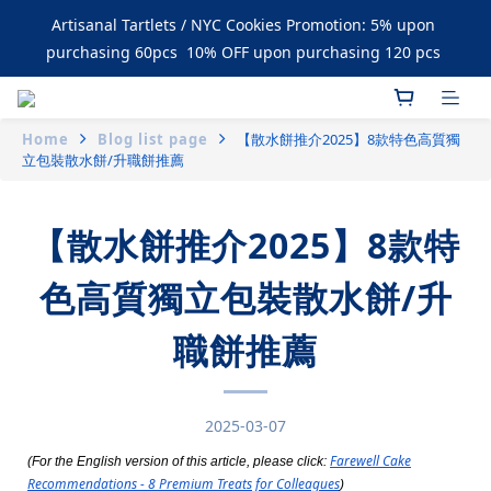
Enjoy Free Delivery upon Purchase over $1500
Artisanal Tartlets / NYC Cookies Promotion: 5% upon 
purchasing 60pcs  10% OFF upon purchasing 120 pcs 
Enjoy Free Delivery upon Purchase over $1500
Home
Blog list page
【散水餅推介2025】8款特色高質獨
立包裝散水餅/升職餅推薦
【散水餅推介2025】8款特
色高質獨立包裝散水餅/升
職餅推薦
2025-03-07
Farewell Cake
(For the English version of this article, please click:
Recommendations - 8 Premium Treats for Colleagues
)