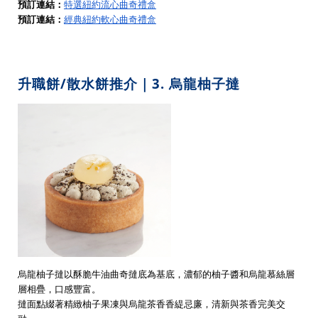
預訂連結：
特選紐約流心曲奇禮盒
預訂連結：
經典紐約軟心曲奇禮盒
升職餅/散水餅推介｜3. 烏龍柚子撻
烏龍柚子撻以酥脆牛油曲奇撻底為基底，濃郁的柚子醬和烏龍慕絲層
層相疊，口感豐富。
撻面點綴著精緻柚子果凍與烏龍茶香香緹忌廉，清新與茶香完美交