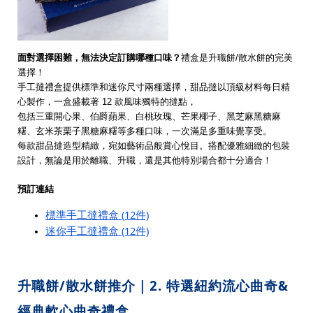
面對選擇困難，無法決定訂購哪種口味？
禮盒是升職餅/散水餅的完美
選擇！
手工撻禮盒提供標準和迷你尺寸兩種選擇，甜品撻以頂級材料每日精
心製作，一盒盛載著 12 款風味獨特的撻點，
包括三重開心果、伯爵蘋果、白桃玫瑰、芒果椰子、黑芝麻黑糖麻
糬、玄米茶栗子黑糖麻糬等多種口味，一次滿足多重味覺享受。
每款甜品撻造型精緻，宛如藝術品般賞心悅目。搭配優雅細緻的包裝
設計，無論是用於離職、升職，還是其他特別場合都十分適合！
預訂連結
標準手工撻禮盒 (12件)
迷你手工撻禮盒 (12件)
升職餅/散水餅推介｜2. 特選紐約流心曲奇&
經典軟心曲奇禮盒