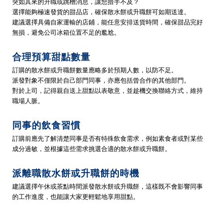
突如其來的升職或跳槽消息，讓您措手不及？
選擇能夠極速發貨的甜品店，確保散水餅或升職餅可如期送達。
建議選擇具備自家運輸的店鋪，能任意安排送貨時間，確保甜品完好
無損，避免公司冰箱位置不足的尷尬。
合理預算甜點數量
訂購的散水餅或升職餅數量應略多於預期人數，以防不足。
派發對象不僅限於自己部門同事，亦應包括曾合作的其他部門。
對於上司，記得親自送上甜點以表敬意，並趁機交換聯絡方式，維持
職場人脈。
同事的飲食習慣
訂購前應先了解清楚同事是否有特殊飲食需求，例如素食者或對某些
成分過敏，並根據這些需求挑選合適的散水餅或升職餅。
派離職散水餅或升職餅的時機
建議選擇午休或茶點時間派發散水餅或升職餅，這樣既不會影響同事
的工作進度，也能讓大家更輕鬆地享用甜點。