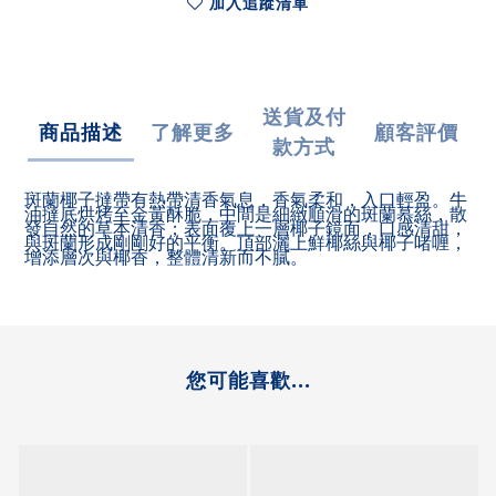
加入追蹤清單
送貨及付
商品描述
了解更多
顧客評價
款方式
斑蘭椰子撻帶有熱帶清香氣息，香氣柔和，入口輕盈。牛
油撻底烘烤至金黃酥脆，中間是細緻順滑的斑蘭慕絲，散
發自然的草本清香；表面覆上一層椰子鏡面，口感清甜，
與斑蘭形成剛剛好的平衡。頂部灑上鮮椰絲與椰子啫喱，
增添層次與椰香，整體清新而不膩。
您可能喜歡...