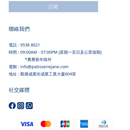
幸福安康與長壽吉祥。 此外，精緻的賀壽蛋糕亦常成為壽宴上的拍
訂閱
照焦點，多年後再翻開照片，那份與長輩共慶重要里程碑的溫馨畫
面，亦會因這份甜蜜點綴而顯得更加深刻。常見大壽蛋糕設計與寓
意 在挑選賀壽蛋糕時，不少人都會選擇帶有吉祥寓意的設計，讓蛋
聯絡我們
糕更貼合壽宴的慶祝氣氛。賀壽蛋糕設計｜1. 紅色或金色系賀壽蛋
糕紅色與金色在傳統文化中象徵喜慶與福氣，因此不少賀壽蛋糕都
電話 : 9538 8021
會以這兩種顏色為主調。鮮明而喜慶的色彩能為壽宴增添熱鬧氣
時間 : 09:00AM - 07:00PM (星期一至日及公眾假期)
氛，也讓整個慶祝更顯隆重。賀壽蛋糕設計｜2. 優雅花卉或典雅設
*農曆新年除外
計除了傳統喜慶風格外，近年來帶有優雅花卉或簡約線條的蛋糕設
電郵 : info@patisseriejane.com
計也大受歡迎，這類福壽蛋糕外型優雅大方，既適合壽宴場合，也
地址 : 觀塘成業街成業工業大廈604室
非常適合作為拍照留念的重要點綴。賀壽蛋糕寓意｜3.「福」或
「壽」字樣設計不少賀壽蛋糕會加入「福」或「壽」字祝福牌，象
社交媒體
徵幸福安康與長壽吉祥。這些簡單而經典的元素，既保留傳統賀壽
文化，也讓長輩生日蛋糕更具祝福意義。挑選大壽蛋糕時的 4 大重
點想讓這份驚喜更精準地打動長輩的心？大壽蛋糕訂購前可以留意
以下細節，讓蛋糕既美觀又合適。1. 蛋糕口味是否清新不膩不少長
輩不喜「過甜」的甜品，因此建議選擇口味清新、層次輕盈的賀壽
蛋糕，例如水果、茶系或慕斯蛋糕。這類福壽蛋糕甜度適中，即使