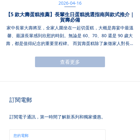
2026-04-16
【5 款大壽蛋糕推薦】長輩生日蛋糕挑選指南與款式推介｜
賀壽必備
家中長輩大壽將至，全家人圍坐在一起切蛋糕，大概是壽宴中最溫
馨、最讓長輩感到欣慰的時刻。無論是 60、70、80 還是 90 歲大
壽，都是值得紀念的重要里程碑。 而賀壽蛋糕除了象徵家人對長輩
健康長壽的祝願，更象徵著一家人的福氣傳承。但如何挑選出一款
讓長輩覺得既體面、又吃得無負擔的福壽蛋糕呢？ 本文將為大家介
查看更多
紹賀壽蛋糕在壽宴中的角色、常見大壽蛋糕設計與寓意，以及挑選
蛋糕時的 4 個重點，並精選 5 款 Pâtisserie Jane 人氣大壽蛋糕推薦
給你，讓你即使在忙碌的籌備中，也能輕鬆為長輩挑選一款得體又
滿載心意的賀壽蛋糕！ 為什麼大壽需要準備賀壽蛋糕？在壽宴中，
賀壽蛋糕往往是整個慶祝的重要環節之一。當一家人圍在一起為長
訂閱電郵
輩唱生日歌、切蛋糕時，其實不只是一個儀式，更是兒孫輩向長輩
表達敬意與愛意的方法。而一款精緻得體的大壽蛋糕，往往能為這
訂閱電子通訊，第一時間了解新系列和獨家優惠。
場慶祝活動畫龍點睛，令壽宴更添圓滿與喜慶。 與一般生日蛋糕相
比，大壽蛋糕更像是一份盛大的祝福禮。在設計上通常更講究，常
見會加入紅色或金色元素，以及「福」與「壽」等祝福字樣，象徵