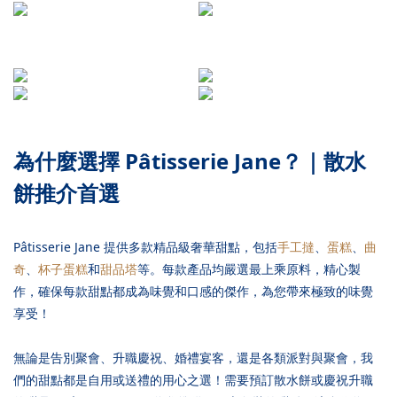
手工撻
蛋糕
紐約曲奇
杯子蛋糕
棒棒糖
甜品塔
朱古力球
手工果醬
為什麼選擇 Pâtisserie Jane？｜散水
餅推介首選
Pâtisserie Jane 提供多款精品級奢華甜點，包括
手工撻
、
蛋糕
、
曲
奇
、
杯子蛋糕
和
甜品塔
等。每款產品均嚴選最上乘原料，精心製
作，確保每款甜點都成為味覺和口感的傑作，為您帶來極致的味覺
享受！
無論是告別聚會、升職慶祝、婚禮宴客，還是各類派對與聚會，我
們的甜點都是自用或送禮的用心之選！需要預訂散水餅或慶祝升職