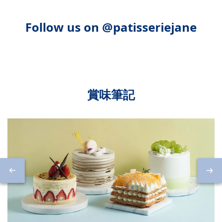
Follow us on @patisseriejane
賞味筆記