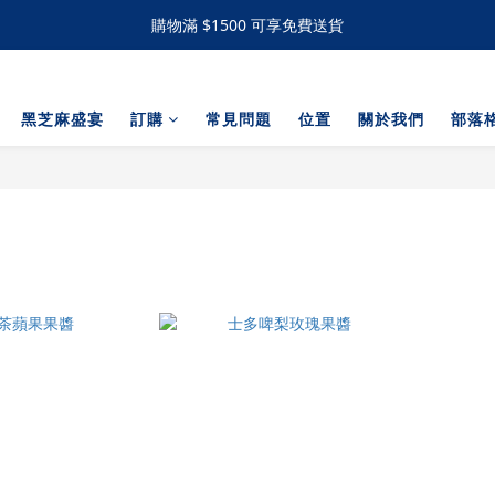
購物滿 $1500 可享免費送貨
購物滿 $1500 可享免費送貨
手工撻 / 曲奇購買滿60件可享有九五折優惠 滿120件可享有九折優惠
黑芝麻盛宴
訂購
常見問題
位置
關於我們
部落
購物滿 $1500 可享免費送貨