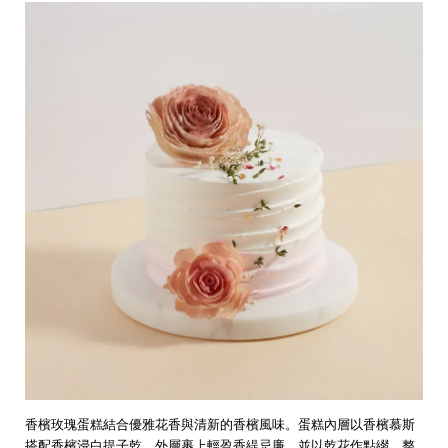
香檳玫瑰蛋糕結合優雅花香與清新的香檳風味。蛋糕內層以香檳慕斯
搭配香檳浸白提子乾，外層裹上輕盈香緹忌廉，並以乾花作點綴，整