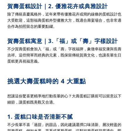
賀壽蛋糕設計｜2. 優雅花卉或典雅設計
除了傳統喜慶風格外，近年來帶有優雅花卉或簡約線條的蛋糕設計也
大受歡迎，這類福壽蛋糕外型優雅大方，既適合壽宴場合，也非常適
合作為拍照留念的重要點綴。
賀壽蛋糕寓意｜3.「福」或「壽」字樣設計
不少賀壽蛋糕會加入「福」或「壽」字祝福牌，象徵幸福安康與長壽
吉祥。這些簡單而經典的元素，既保留傳統賀壽文化，也讓長輩生日
蛋糕更具祝福意義。
挑選大壽蛋糕時的 4 大重點
想讓這份驚喜更精準地打動長輩的心？大壽蛋糕訂購前可以留意以下
細節，讓蛋糕既美觀又合適。
1. 蛋糕口味是否清新不膩
不少長輩不喜「過甜」的甜品，因此建議選擇口味清新、層次輕盈的
賀壽蛋糕，例如水果、茶系或慕斯蛋糕。這類福壽蛋糕甜度適中，即