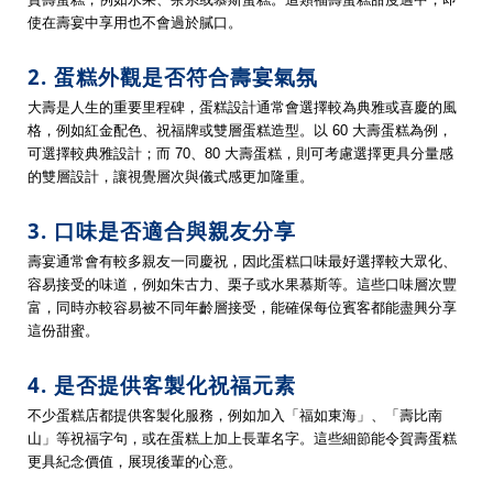
使在壽宴中享用也不會過於膩口。
2. 蛋糕外觀是否符合壽宴氣氛
大壽是人生的重要里程碑，蛋糕設計通常會選擇較為典雅或喜慶的風
格，例如紅金配色、祝福牌或雙層蛋糕造型。以 60 大壽蛋糕為例，
可選擇較典雅設計；而 70、80 大壽蛋糕，則可考慮選擇更具分量感
的雙層設計，讓視覺層次與儀式感更加隆重。
3. 口味是否適合與親友分享
壽宴通常會有較多親友一同慶祝，因此蛋糕口味最好選擇較大眾化、
容易接受的味道，例如朱古力、栗子或水果慕斯等。這些口味層次豐
富，同時亦較容易被不同年齡層接受，能確保每位賓客都能盡興分享
這份甜蜜。
4. 是否提供客製化祝福元素
不少蛋糕店都提供客製化服務，例如加入「福如東海」、「壽比南
山」等祝福字句，或在蛋糕上加上長輩名字。這些細節能令賀壽蛋糕
更具紀念價值，展現後輩的心意。