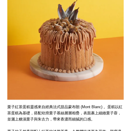
栗子紅茶蛋糕靈感來自經典法式甜品蒙布朗 (Mont Blanc) 。蛋糕以紅
茶蛋糕為基礎，搭配幼滑栗子慕絲層層相疊，表面裹上細緻栗子蓉，
並灑上糖漬栗子與朱古力，帶來香濃而細膩的口感。