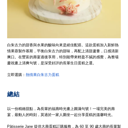
白朱古力的甜香與水果的酸味向來是絕佳配搭。這款蛋糕加入新鮮熱
情果蓉製作慕斯，平衡白朱古力的甜味，再配上清甜蘆薈，口感清新
爽口。在豐富的壽宴過後享用，特別能帶來輕盈不膩的感覺，為整場
慶祝畫上清爽句號，是深受好評的長輩生日蛋糕之選。
立即選購：
熱情果白朱古力蛋糕
總結
以一份精緻甜點，為長輩的福壽時光畫上圓滿句號！一場完美的壽
宴，最動人的時刻，莫過於一家人圍坐一起分享蛋糕的溫馨時光。
Pâtisserie Jane 提供大壽蛋糕訂購服務，為 60 至 90 歲大壽的長輩製