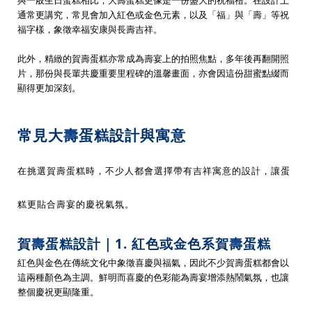
與一般生日蛋糕相比，大壽蛋糕更像是一份盛大的祝福禮。在設計上
通常更講究，常見會加入紅色或金色元素，以及「福」與「壽」等祝
福字樣，象徵幸福安康與長壽吉祥。
此外，精緻的賀壽蛋糕亦常成為壽宴上的拍照焦點，多年後再翻開照
片，那份與長輩共慶重要里程碑的溫馨畫面，亦會因這份甜蜜點綴而
顯得更加深刻。
常見大壽蛋糕設計與寓意
在挑選賀壽蛋糕時，不少人都會選擇帶有吉祥寓意的設計，讓蛋
糕更貼合壽宴的慶祝氣氛。
賀壽蛋糕設計｜1. 紅色或金色系賀壽蛋糕
紅色與金色在傳統文化中象徵喜慶與福氣，因此不少賀壽蛋糕都會以
這兩種顏色為主調。鮮明而喜慶的色彩能為壽宴增添熱鬧氣氛，也讓
整個慶祝更顯隆重。