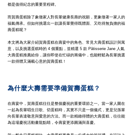
都是值得紀念的重要里程碑。
而賀壽蛋糕除了象徵家人對長輩健康長壽的祝願，更象徵著一家人的
福氣傳承。但如何挑選出一款讓長輩覺得既體面、又吃得無負擔的福
壽蛋糕呢？
本文將為大家介紹賀壽蛋糕在壽宴中的角色、常見大壽蛋糕設計與寓
意，以及挑選蛋糕時的 4 個重點，並精選 5 款 Pâtisserie Jane 人氣
大壽蛋糕推薦給你，讓你即使在忙碌的籌備中，也能輕鬆為長輩挑選
一款得體又滿載心意的賀壽蛋糕！
為什麼大壽需要準備賀壽蛋糕？
在壽宴中，賀壽蛋糕往往是整個慶祝的重要環節之一。當一家人圍在
一起為長輩唱生日歌、切蛋糕時，其實不只是一個儀式，更是兒孫輩
向長輩表達敬意與愛意的方法。而一款精緻得體的大壽蛋糕，往往能
為這場慶祝活動畫龍點睛，令壽宴更添圓滿與喜慶。