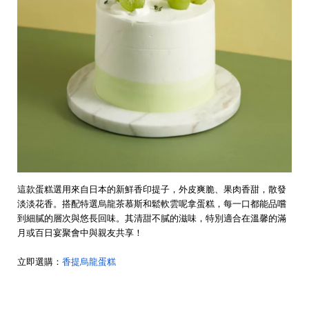
這款蛋糕選用來自日本的新鮮香印提子，外皮爽脆、果肉香甜，散發
淡淡花香。搭配特選烏龍茶慕斯和鬆軟雲呢拿蛋糕，每一口都能品嚐
到細膩的層次與悠長回味。其清甜不膩的滋味，特別適合在溫馨的滿
月或百日宴聚會中與親友共享！
立即選購：
香提烏龍蛋糕