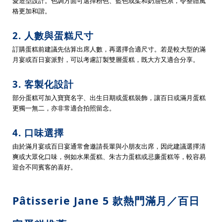
愛造型設計。色調方面可選擇粉色、藍色或柔和奶油色系，令整體風
格更加和諧。
2. 人數與蛋糕尺寸
訂購蛋糕前建議先估算出席人數，再選擇合適尺寸。若是較大型的滿
月宴或百日宴派對，可以考慮訂製雙層蛋糕，既大方又適合分享。
3. 客製化設計
部分蛋糕可加入寶寶名字、出生日期或蛋糕裝飾，讓百日或滿月蛋糕
更獨一無二，亦非常適合拍照留念。
4. 口味選擇
由於滿月宴或百日宴通常會邀請長輩與小朋友出席，因此建議選擇清
爽或大眾化口味，例如水果蛋糕、朱古力蛋糕或忌廉蛋糕等，較容易
迎合不同賓客的喜好。
Pâtisserie Jane 5 款熱門滿月／百日