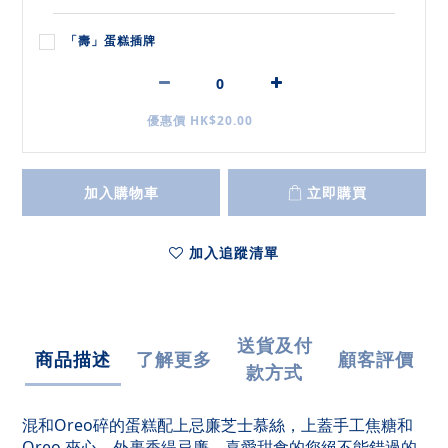
「壽」蛋糕插牌
優惠價 HK$20.00
加入購物車
立即購買
加入追蹤清單
送貨及付
商品描述
了解更多
顧客評價
款方式
混和Oreo碎的蛋糕配上忌廉芝士慕絲，上蓋手工焦糖和
Oreo 夾心，外裹香緹忌廉，喜愛甜食的您絕不能錯過的