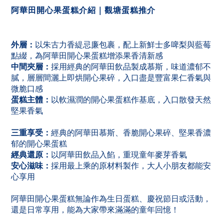
阿華田開心果蛋糕介紹｜觀塘蛋糕推介
外層：
以朱古力香緹忌廉包裹，配上新鮮士多啤梨與藍莓
點綴，為阿華田開心果蛋糕增添果香清新感
中間夾層：
採用經典的阿華田飲品製成慕斯，味道濃郁不
膩，層層間灑上即烘開心果碎，入口盡是豐富果仁香氣與
微脆口感
蛋糕主體：
以軟濕潤的開心果蛋糕作基底，入口散發天然
堅果香氣
三重享受：
經典的阿華田慕斯、香脆開心果碎、堅果香濃
郁的開心果蛋糕
經典還原：
以阿華田飲品入餡，重現童年麥芽香氣
安心滋味：
採用最上乘的原材料製作，大人小朋友都能安
心享用
阿華田開心果蛋糕無論作為生日蛋糕、慶祝節日或活動，
還是日常享用，能為大家帶來滿滿的童年回憶！