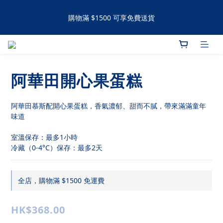
購物滿 $1500 可享免費送貨
購物滿 $1500 可享免費送貨
手工撻 / 曲奇購買滿60件可享有九五折優惠 滿120件可享有九折優
惠
阿華田開心果蛋糕
購物滿 $1500 可享免費送貨
阿華田慕斯配開心果蛋糕，香氣濃郁、甜而不膩，帶來滿滿童年
味道
室溫保存：最多1小時
冷藏（0-4°C）保存：最多2天
全店，購物滿 $1500 免運費
HK$368.00